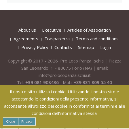
About us
Executive
Articles of Association
Agreements
Trasparenza
Terms and conditions
Privacy Policy
Contacts
Sitemap
Login
Copyright © 2017 - 2026 Pro Loco Panza Ischia | Piazza
San Leonardo, 1 – 80075
Forio
(NA) | email:
info@prolocopanzaischia.it
Tel.
+39 081 908436 -
Mob.
+39 331 809 55 40
Il nostro sito utilizza i cookie. Utilizzando il nostro sito e
accettando le condizioni della presente informativa, si
acconsente all'utilizzo dei cookie in conformità ai termini e alle
condizioni dell’informativa stessa.
纸飞机下载
纸飞机官网
纸飞机官网下载
纸飞机下载
safew官网
Close
Privacy
safew下载
safew官网下载
safew官网
safew下载
safew下载
safew下