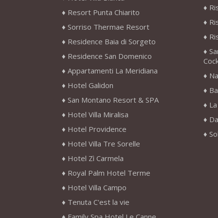
Ri
Resort Punta Chiarito
Ri
Sorriso Thermae Resort
Ri
Residence Baia di Sorgeto
Sa
Residence San Domenico
Cock
Appartamenti La Meridiana
Na
Hotel Galidon
Ba
San Montano Resort & SPA
La
Hotel Villa Miralisa
Da
Hotel Providence
So
Hotel Villa Tre Sorelle
Hotel Zì Carmela
Royal Palm Hotel Terme
Hotel Villa Campo
Tenuta C'est la vie
Family Spa Hotel Le Canne