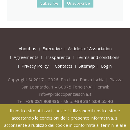
About us
Executive
Articles of Association
Agreements
Trasparenza
Terms and conditions
Privacy Policy
Contacts
Sitemap
Login
Copyright © 2017 - 2026 Pro Loco Panza Ischia | Piazza
San Leonardo, 1 – 80075
Forio
(NA) | email:
info@prolocopanzaischia.it
Tel.
+39 081 908436 -
Mob.
+39 331 809 55 40
Il nostro sito utilizza i cookie. Utilizzando il nostro sito e
accettando le condizioni della presente informativa, si
acconsente all'utilizzo dei cookie in conformità ai termini e alle