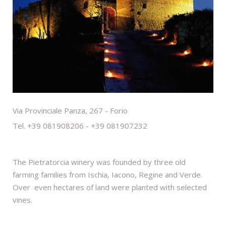
Via Provinciale Panza, 267 - Forio
Tel. +39 081908206 - +39 081907232
The Pietratorcia winery was founded by three old
farming families from Ischia, Iacono, Regine and Verde.
Over even hectares of land were planted with selected
vines.