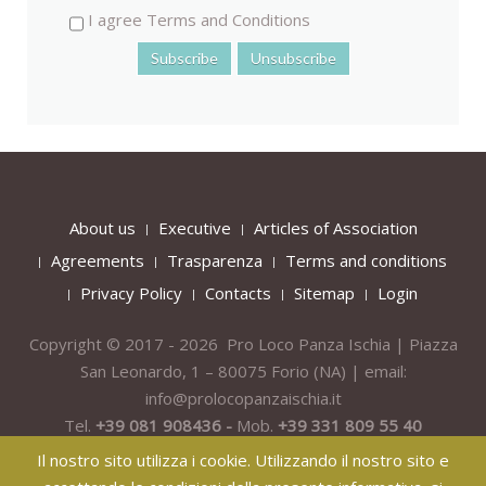
I agree Terms and Conditions
About us
Executive
Articles of Association
Agreements
Trasparenza
Terms and conditions
Privacy Policy
Contacts
Sitemap
Login
Copyright © 2017 - 2026 Pro Loco Panza Ischia | Piazza
San Leonardo, 1 – 80075
Forio
(NA) | email:
info@prolocopanzaischia.it
Tel.
+39 081 908436 -
Mob.
+39 331 809 55 40
Il nostro sito utilizza i cookie. Utilizzando il nostro sito e