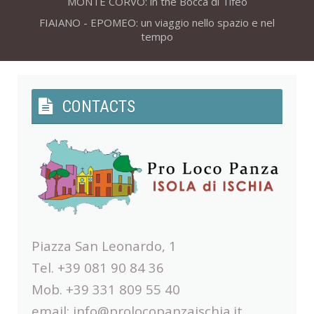
MONTE CORVO: in the Bocca di Tifeo
FIAIANO - EPOMEO: un viaggio nello spazio e nel
tempo
CONTACTS
Piazza San Leonardo, 1
Tel. +39 081 90 84 36
Mob. +39 331 809 55 40
email:
info@prolocopanzaischia.it