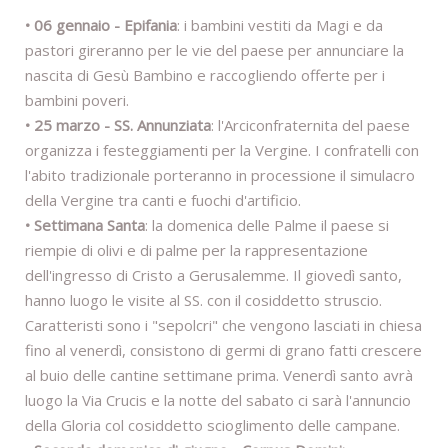
• 06 gennaio - Epifania
: i bambini vestiti da Magi e da
pastori gireranno per le vie del paese per annunciare la
nascita di Gesù Bambino e raccogliendo offerte per i
bambini poveri.
• 25 marzo - SS. Annunziata
: l'Arciconfraternita del paese
organizza i festeggiamenti per la Vergine. I confratelli con
l'abito tradizionale porteranno in processione il simulacro
della Vergine tra canti e fuochi d'artificio.
• Settimana Santa
: la domenica delle Palme il paese si
riempie di olivi e di palme per la rappresentazione
dell'ingresso di Cristo a Gerusalemme. Il giovedì santo,
hanno luogo le visite al SS. con il cosiddetto struscio.
Caratteristi sono i "sepolcri" che vengono lasciati in chiesa
fino al venerdì, consistono di germi di grano fatti crescere
al buio delle cantine settimane prima. Venerdì santo avrà
luogo la Via Crucis e la notte del sabato ci sarà l'annuncio
della Gloria col cosiddetto scioglimento delle campane.