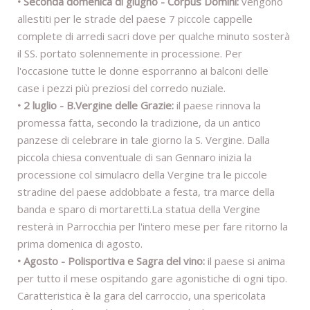
• Seconda domenica di giugno - Corpus Domini:
vengono
allestiti per le strade del paese 7 piccole cappelle
complete di arredi sacri dove per qualche minuto sosterà
il SS. portato solennemente in processione. Per
l'occasione tutte le donne esporranno ai balconi delle
case i pezzi più preziosi del corredo nuziale.
• 2 luglio - B.Vergine delle Grazie:
il paese rinnova la
promessa fatta, secondo la tradizione, da un antico
panzese di celebrare in tale giorno la S. Vergine. Dalla
piccola chiesa conventuale di san Gennaro inizia la
processione col simulacro della Vergine tra le piccole
stradine del paese addobbate a festa, tra marce della
banda e sparo di mortaretti.La statua della Vergine
resterà in Parrocchia per l'intero mese per fare ritorno la
prima domenica di agosto.
• Agosto - Polisportiva e Sagra del vino:
il paese si anima
per tutto il mese ospitando gare agonistiche di ogni tipo.
Caratteristica è la gara del carroccio, una spericolata