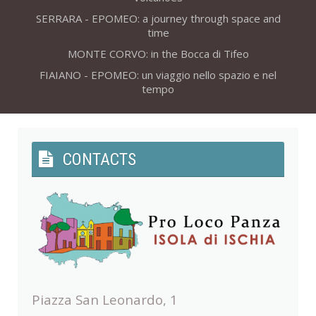
SERRARA - EPOMEO: a journey through space and
time
MONTE CORVO: in the Bocca di Tifeo
FIAIANO - EPOMEO: un viaggio nello spazio e nel
tempo
CONTACTS
Piazza San Leonardo, 1