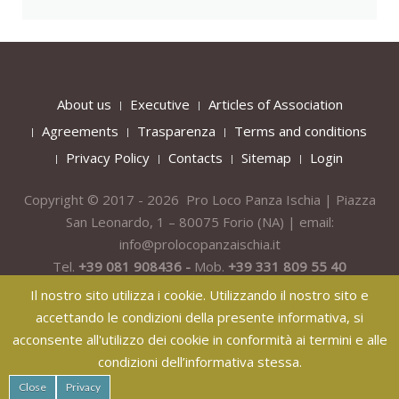
About us
Executive
Articles of Association
Agreements
Trasparenza
Terms and conditions
Privacy Policy
Contacts
Sitemap
Login
Copyright © 2017 - 2026 Pro Loco Panza Ischia | Piazza
San Leonardo, 1 – 80075
Forio
(NA) | email:
info@prolocopanzaischia.it
Tel.
+39 081 908436 -
Mob.
+39 331 809 55 40
Il nostro sito utilizza i cookie. Utilizzando il nostro sito e
accettando le condizioni della presente informativa, si
acconsente all'utilizzo dei cookie in conformità ai termini e alle
condizioni dell’informativa stessa.
纸飞机下载
纸飞机官网
纸飞机官网下载
纸飞机下载
safew官网
Close
Privacy
safew下载
safew官网下载
safew官网
safew下载
safew下载
safew下