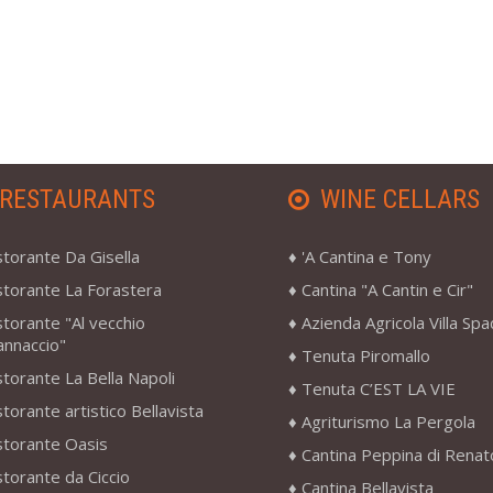
RESTAURANTS
WINE CELLARS
storante Da Gisella
'A Cantina e Tony
storante La Forastera
Cantina "A Cantin e Cir"
storante "Al vecchio
Azienda Agricola Villa Sp
annaccio"
Tenuta Piromallo
storante La Bella Napoli
Tenuta C’EST LA VIE
storante artistico Bellavista
Agriturismo La Pergola
storante Oasis
Cantina Peppina di Renat
storante da Ciccio
Cantina Bellavista