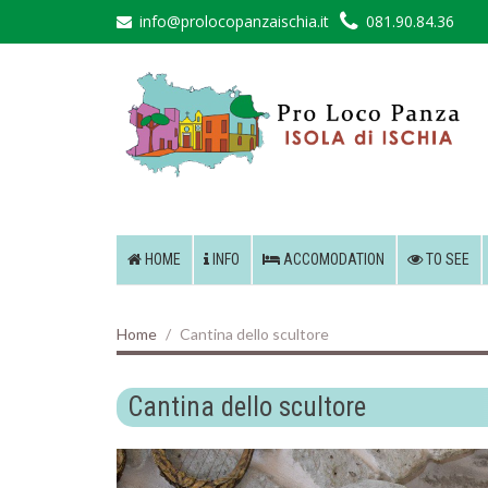
info@prolocopanzaischia.it
081.90.84.36
HOME
INFO
ACCOMODATION
TO SEE
Home
Cantina dello scultore
Cantina dello scultore