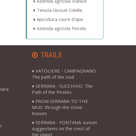
Azienda agricola Stanise
Tenuta Giosué Colella
Apicoltura cuore d'ape
Azienda agricola Fiorola
TRAILS
VATOLIERE - CAMPAGNANO:
The path of the soul
SERRARA - SUCCHIVO: The
adara
Path of the Pirates
FROM SERRARA TO THE
MUD: through the stone
houses
SERRARA - FONTANA: sunset
o
suggestions on the crest of
the island