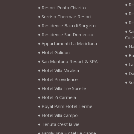
Ri
Resort Punta Chiarito
Ri
Sorriso Thermae Resort
Ri
Residence Baia di Sorgeto
Sa
Residence San Domenico
Cock
Appartamenti La Meridiana
Na
Hotel Galidon
Ba
San Montano Resort & SPA
La
Hotel Villa Miralisa
Da
Hotel Providence
So
Hotel Villa Tre Sorelle
Hotel Zì Carmela
Royal Palm Hotel Terme
Hotel Villa Campo
Tenuta C'est la vie
Family Spa Hotel Le Canne