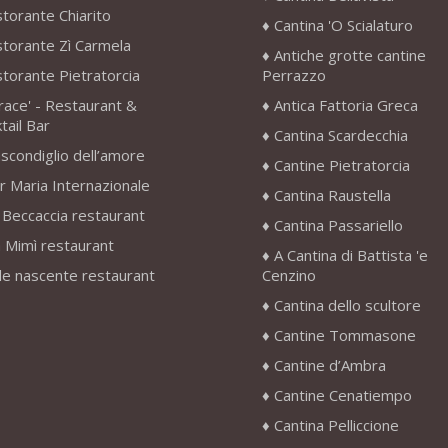
storante Chiarito
Cantina 'O Scialaturo
storante Zì Carmela
Antiche grotte cantine
storante Pietratorcia
Perrazzo
race' - Restaurant &
Antica Fattoria Greca
tail Bar
Cantina Scardecchia
scondiglio dell’amore
Cantine Pietratorcia
r Maria Internazionale
Cantina Raustella
 Beccaccia restaurant
Cantina Passariello
 Mimì restaurant
A Cantina di Battista 'e
le nascente restaurant
Cenzino
Cantina dello scultore
Cantine Tommasone
Cantine d’Ambra
Cantine Cenatiempo
Cantina Pelliccione