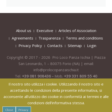
About us
Executive
Articles of Association
Agreements
Trasparenza
Terms and conditions
Privacy Policy
Contacts
Sitemap
Login
Copyright © 2017 - 2026 Pro Loco Panza Ischia | Piazza
San Leonardo, 1 – 80075
Forio
(NA) | email:
info@prolocopanzaischia.it
Tel.
+39 081 908436 -
Mob.
+39 331 809 55 40
Il nostro sito utilizza i cookie. Utilizzando il nostro sito e
accettando le condizioni della presente informativa, si
acconsente all'utilizzo dei cookie in conformità ai termini e alle
condizioni dell’informativa stessa.
纸飞机下载
纸飞机官网
纸飞机官网下载
纸飞机下载
safew官网
Close
Privacy
safew下载
safew官网下载
safew官网
safew下载
safew下载
safew下