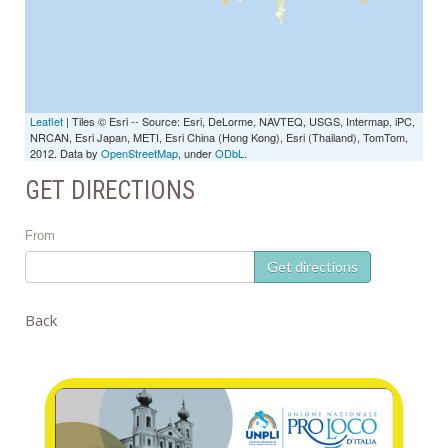
Leaflet
| Tiles © Esri -- Source: Esri, DeLorme, NAVTEQ, USGS, Intermap, iPC,
NRCAN, Esri Japan, METI, Esri China (Hong Kong), Esri (Thailand), TomTom,
2012. Data by
OpenStreetMap
, under
ODbL
.
GET DIRECTIONS
From
Get directions
Back