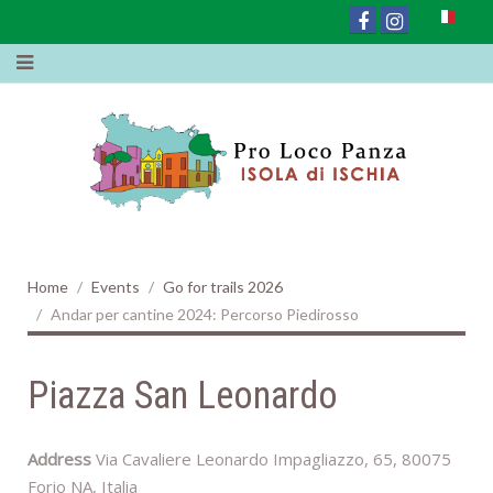
BORGO_CAMPAGNANO-
09
Home
Events
Go for trails 2026
Andar per cantine 2024: Percorso Piedirosso
BORGO_CAMPAGNANO-
Piazza San Leonardo
09-10
Address
Via Cavaliere Leonardo Impagliazzo, 65, 80075
Forio NA, Italia