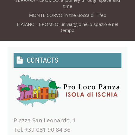
SERRARA - EPOMEO: a journey through space and
time
MONTE CORVO: in the Bocca di Tifeo
FIAIANO - EPOMEO: un viaggio nello spazio e nel
tempo
CONTACTS
Piazza San Leonardo, 1
Tel. +39 081 90 84 36