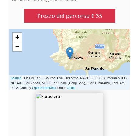
Prezzo del percorso € 35
+
−
FORASTERA-
Leaflet
| Tiles © Esri -- Source: Esri, DeLorme, NAVTEQ, USGS, Intermap, iPC,
NRCAN, Esri Japan, METI, Esri China (Hong Kong), Esri (Thailand), TomTom,
2012. Data by
OpenStreetMap
, under
ODbL
.
FORASTERA--2