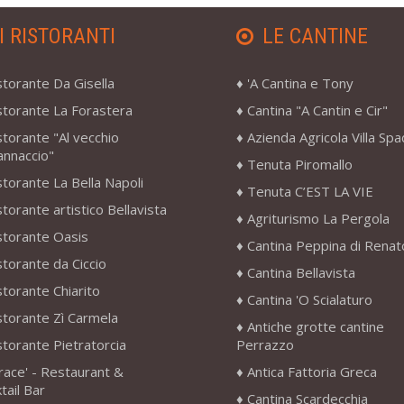
I RISTORANTI
LE CANTINE
storante Da Gisella
'A Cantina e Tony
storante La Forastera
Cantina "A Cantin e Cir"
storante "Al vecchio
Azienda Agricola Villa Sp
annaccio"
Tenuta Piromallo
storante La Bella Napoli
Tenuta C’EST LA VIE
storante artistico Bellavista
Agriturismo La Pergola
storante Oasis
Cantina Peppina di Renat
storante da Ciccio
Cantina Bellavista
storante Chiarito
Cantina 'O Scialaturo
storante Zì Carmela
Antiche grotte cantine
storante Pietratorcia
Perrazzo
race' - Restaurant &
Antica Fattoria Greca
tail Bar
Cantina Scardecchia