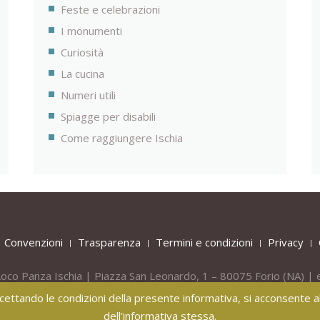
Feste e celebrazioni
I monumenti
Curiosità
La cucina
Numeri utili
Spiagge per disabili
Come raggiungere Ischia
Convenzioni
Trasparenza
Termini e condizioni
Privacy
oco Panza Ischia | Piazza San Leonardo, 1 – 80075
Forio
(NA) | 
Tel.
+39 081 908436 -
Mob.
+39 331 809 55 40
 accettando le condizioni della presente informativa, si acconsente all
dell’informativa stessa.