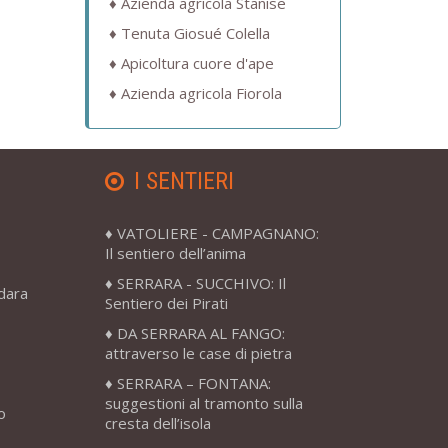
Azienda agricola Stanise
Tenuta Giosué Colella
Apicoltura cuore d'ape
Azienda agricola Fiorola
I SENTIERI
VATOLIERE - CAMPAGNANO:
Il sentiero dell’anima
SERRARA - SUCCHIVO: Il
adara
Sentiero dei Pirati
DA SERRARA AL FANGO:
attraverso le case di pietra
SERRARA – FONTANA:
suggestioni al tramonto sulla
o
cresta dell’isola