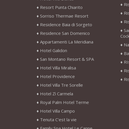
Ri
Resort Punta Chiarito
Ri
Sorriso Thermae Resort
Ri
Residence Baia di Sorgeto
Sa
Residence San Domenico
Cock
Appartamenti La Meridiana
Na
Hotel Galidon
Ba
San Montano Resort & SPA
RI
Hotel Villa Miralisa
Ri
Hotel Providence
Ri
Hotel Villa Tre Sorelle
Hotel Zì Carmela
Royal Palm Hotel Terme
Hotel Villa Campo
Tenuta C'est la vie
Family Spa Hotel Le Canne