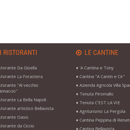
I RISTORANTI
LE CANTINE
storante Da Gisella
'A Cantina e Tony
storante La Forastera
Cantina "A Cantin e Cir"
storante "Al vecchio
Azienda Agricola Villa Sp
annaccio"
Tenuta Piromallo
storante La Bella Napoli
Tenuta C’EST LA VIE
storante artistico Bellavista
Agriturismo La Pergola
storante Oasis
Cantina Peppina di Renat
storante da Ciccio
Cantina Bellavista