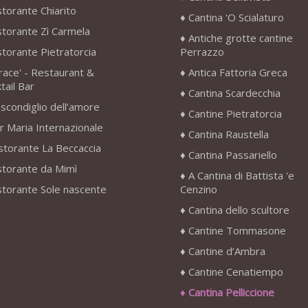
storante Chiarito
Cantina 'O Scialaturo
storante Zì Carmela
Antiche grotte cantine
storante Pietratorcia
Perrazzo
race' - Restaurant &
Antica Fattoria Greca
tail Bar
Cantina Scardecchia
scondiglio dell’amore
Cantine Pietratorcia
r Maria Internazionale
Cantina Raustella
storante La Beccaccia
Cantina Passariello
storante da Mimì
A Cantina di Battista 'e
storante Sole nascente
Cenzino
Cantina dello scultore
Cantine Tommasone
Cantine d’Ambra
Cantine Cenatiempo
Cantina Pelliccione