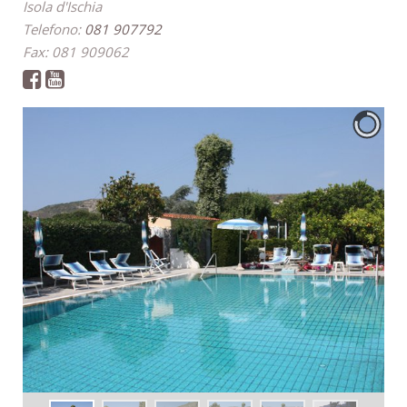
Isola d'Ischia
Telefono:
081 907792
Fax: 081 909062