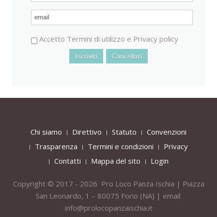
Accetto
Termini di utilizzo
e
Privacy policy
Chi siamo
Direttivo
Statuto
Convenzioni
Trasparenza
Termini e condizioni
Privacy
Contatti
Mappa del sito
Login
Copyright © 2017 - 2026 Pro Loco Panza Ischia | Piazza
San Leonardo, 1 – 80075
Forio
(NA) | email:
info@prolocopanzaischia.it