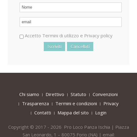
Accetto
Termini di utilizzo
e
Privacy policy
Chi siamo
Direttivo
Statuto
Convenzioni
Trasparenza
Termini e condizioni
Privacy
Contatti
Mappa del sito
Login
Copyright © 2017 - 2026 Pro Loco Panza Ischia | Piazza
San Leonardo, 1 – 80075
Forio
(NA) | email: