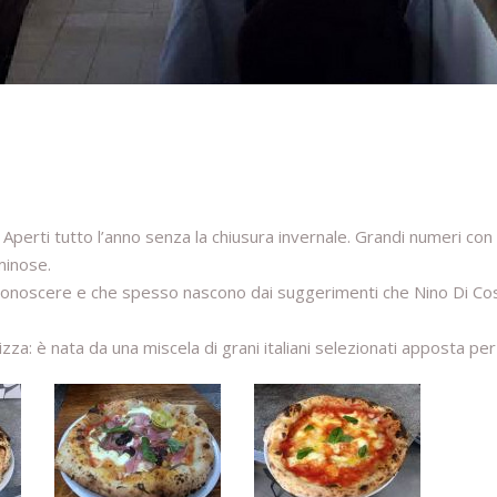
. Aperti tutto l’anno senza la chiusura invernale. Grandi numeri con
minose.
o conoscere e che spesso nascono dai suggerimenti che Nino Di Co
lizza: è nata da una miscela di grani italiani selezionati apposta per 