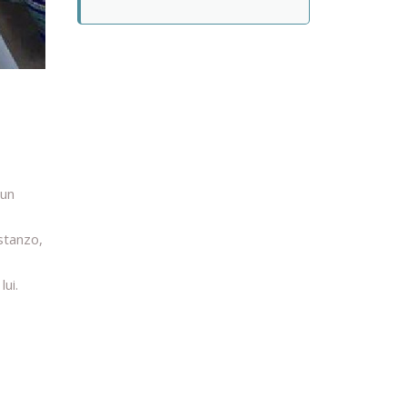
 un
stanzo,
lui.