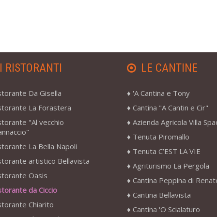
I RISTORANTI
LE CANTINE
storante Da Gisella
'A Cantina e Tony
storante La Forastera
Cantina "A Cantin e Cir"
storante "Al vecchio
Azienda Agricola Villa Sp
annaccio"
Tenuta Piromallo
storante La Bella Napoli
Tenuta C’EST LA VIE
storante artistico Bellavista
Agriturismo La Pergola
storante Oasis
Cantina Peppina di Renat
storante da Ciccio
Cantina Bellavista
storante Chiarito
Cantina 'O Scialaturo