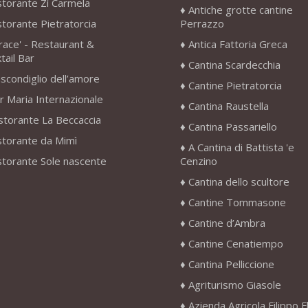
storante Zì Carmela
Antiche grotte cantine
storante Pietratorcia
Perrazzo
race' - Restaurant &
Antica Fattoria Greca
tail Bar
Cantina Scardecchia
scondiglio dell’amore
Cantine Pietratorcia
r Maria Internazionale
Cantina Raustella
storante La Beccaccia
Cantina Passariello
storante da Mimì
A Cantina di Battista 'e
storante Sole nascente
Cenzino
Cantina dello scultore
Cantine Tommasone
Cantine d’Ambra
Cantine Cenatiempo
Cantina Pelliccione
Agriturismo Giasole
Azienda Agricola Filippo F