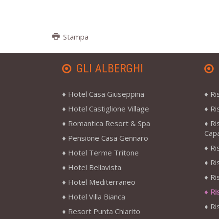
Stampa
GLI ALBERGHI
Hotel Casa Giuseppina
Ri
Hotel Castiglione Village
Ri
Romantica Resort & Spa
Ri
Cap
Pensione Casa Gennaro
Ri
Hotel Terme Tritone
Ri
Hotel Bellavista
Ri
Hotel Mediterraneo
Ri
Hotel Villa Bianca
Ri
Resort Punta Chiarito