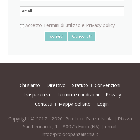
Accetto
Termini di utilizzo
e
Privacy policy
Chi siamo
Direttivo
Statuto
Convenzioni
Trasparenza
Termini e condizioni
Privacy
Contatti
Mappa del sito
Login
Copyright © 2017 - 2026 Pro Loco Panza Ischia | Piazza
San Leonardo, 1 – 80075
Forio
(NA) | email:
info@prolocopanzaischia.it