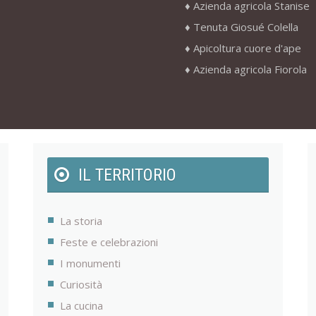
Azienda agricola Stanise
Tenuta Giosué Colella
Apicoltura cuore d'ape
Azienda agricola Fiorola
IL TERRITORIO
La storia
Feste e celebrazioni
I monumenti
Curiosità
La cucina