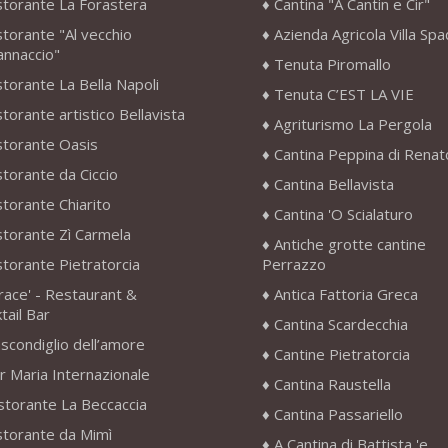
storante La Forastera
Cantina "A Cantin e Cir"
storante "Al vecchio
Azienda Agricola Villa Sp
annaccio"
Tenuta Piromallo
storante La Bella Napoli
Tenuta C’EST LA VIE
storante artistico Bellavista
Agriturismo La Pergola
storante Oasis
Cantina Peppina di Renat
storante da Ciccio
Cantina Bellavista
storante Chiarito
Cantina 'O Scialaturo
storante Zì Carmela
Antiche grotte cantine
storante Pietratorcia
Perrazzo
race' - Restaurant &
Antica Fattoria Greca
tail Bar
Cantina Scardecchia
scondiglio dell’amore
Cantine Pietratorcia
r Maria Internazionale
Cantina Raustella
storante La Beccaccia
Cantina Passariello
storante da Mimì
A Cantina di Battista 'e