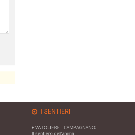
I SENTIERI
VATOLIERE - CAMPAGNANO:
Il sentiero dell’anima