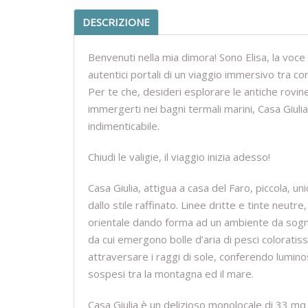
DESCRIZIONE
Benvenuti nella mia dimora! Sono Elisa, la voc
autentici portali di un viaggio immersivo tra c
Per te che, desideri esplorare le antiche rovine
immergerti nei bagni termali marini, Casa Giulia
indimenticabile.
Chiudi le valigie, il viaggio inizia adesso!
Casa Giulia, attigua a casa del Faro, piccola, u
dallo stile raffinato. Linee dritte e tinte neut
orientale dando forma ad un ambiente da sogno
da cui emergono bolle d’aria di pesci coloratiss
attraversare i raggi di sole, conferendo lumino
sospesi tra la montagna ed il mare.
Casa Giulia è un delizioso monolocale di 33 mq 