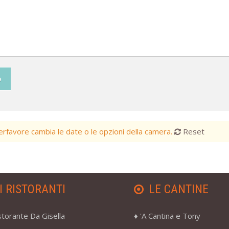
o
favore cambia le date o le opzioni della camera.
Reset
I RISTORANTI
LE CANTINE
storante Da Gisella
'A Cantina e Tony