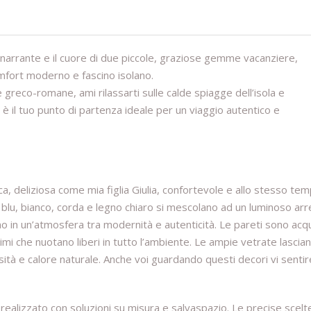
e narrante e il cuore di due piccole, graziose gemme vacanziere,
omfort moderno e fascino isolano.
 greco-romane, ami rilassarti sulle calde spiagge dell’isola e
 è il tuo punto di partenza ideale per un viaggio autentico e
nica, deliziosa come mia figlia Giulia, confortevole e allo stesso te
re, blu, bianco, corda e legno chiaro si mescolano ad un luminoso ar
 in un’atmosfera tra modernità e autenticità. Le pareti sono acq
imi che nuotano liberi in tutto l’ambiente. Le ampie vetrate lascia
sità e calore naturale. Anche voi guardando questi decori vi senti
realizzato con soluzioni su misura e salvaspazio. Le precise scelt