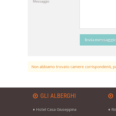
Messaggio
Invia messaggi
Non abbiamo trovato camere corrispondenti, per
GLI ALBERGHI
Hotel Casa Giuseppina
Ri