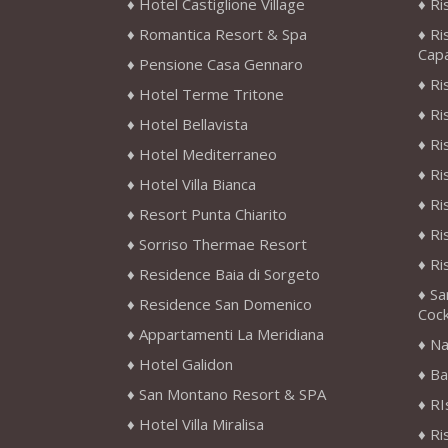
Hotel Castiglione Village
Ri
Romantica Resort & Spa
Ri
Cap
Pensione Casa Gennaro
Ri
Hotel Terme Tritone
Ri
Hotel Bellavista
Ri
Hotel Mediterraneo
Ri
Hotel Villa Bianca
Ri
Resort Punta Chiarito
Ri
Sorriso Thermae Resort
Ri
Residence Baia di Sorgeto
Sa
Residence San Domenico
Cock
Appartamenti La Meridiana
Na
Hotel Galidon
Ba
San Montano Resort & SPA
RI
Hotel Villa Miralisa
Ri