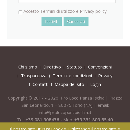
Accetto
Termini di utilizzo
e
Privacy policy
Chi siamo
Direttivo
Statuto
Convenzioni
Trasparenza
Termini e condizioni
Privacy
Contatti
Mappa del sito
Login
Copyright © 2017 - 2026 Pro Loco Panza Ischia | Piazza
San Leonardo, 1 – 80075
Forio
(NA) | email:
info@prolocopanzaischia.it
Tel.
+39 081 908436 -
Mob.
+39 331 809 55 40
Il nostro sito utilizza i cookie. Utilizzando il nostro sito e