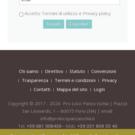
Accetto
Termini di utilizzo
e
Privacy policy
Chi siamo
Direttivo
Statuto
Convenzioni
Trasparenza
Termini e condizioni
Privacy
Contatti
Mappa del sito
Login
Copyright © 2017 - 2026 Pro Loco Panza Ischia | Piazza
San Leonardo, 1 – 80075
Forio
(NA) | email:
info@prolocopanzaischia.it
Tel.
+39 081 908436 -
Mob.
+39 331 809 55 40