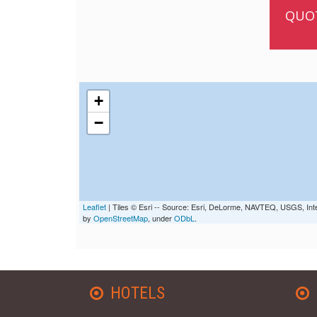
QUOT
+
−
Leaflet
| Tiles © Esri -- Source: Esri, DeLorme, NAVTEQ, USGS, Int
by
OpenStreetMap
, under
ODbL
.
HOTELS