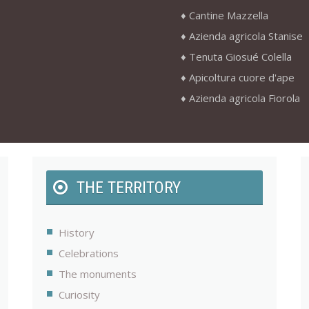
Cantine Mazzella
Azienda agricola Stanise
Tenuta Giosué Colella
Apicoltura cuore d'ape
Azienda agricola Fiorola
THE TERRITORY
History
Celebrations
The monuments
Curiosity