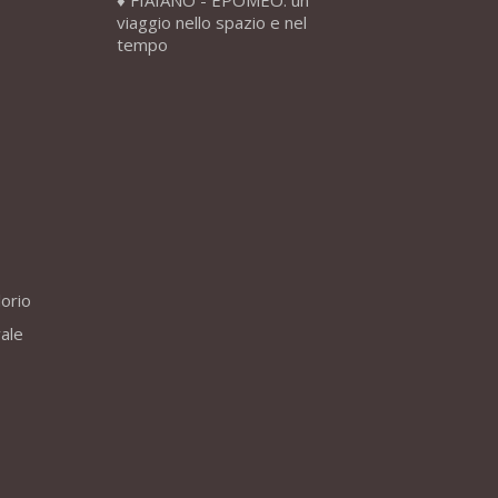
FIAIANO - EPOMEO: un
viaggio nello spazio e nel
tempo
lorio
vale