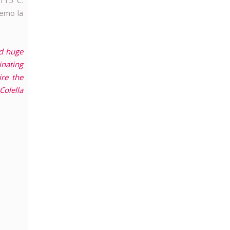
 115°C.
remo la
nd huge
inating
ire the
Colella