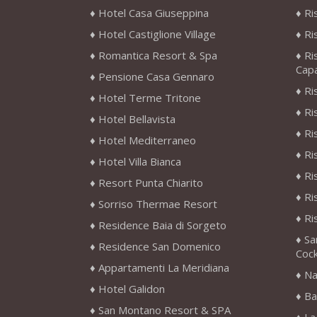
Hotel Casa Giuseppina
Ri
Hotel Castiglione Village
Ri
Romantica Resort & Spa
Ri
Cap
Pensione Casa Gennaro
Ri
Hotel Terme Tritone
Ri
Hotel Bellavista
Ri
Hotel Mediterraneo
Ri
Hotel Villa Bianca
Ri
Resort Punta Chiarito
Ri
Sorriso Thermae Resort
Ri
Residence Baia di Sorgeto
Sa
Residence San Domenico
Cock
Appartamenti La Meridiana
Na
Hotel Galidon
Ba
San Montano Resort & SPA