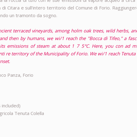
ra la roccia di tufo con le sue emissioni di vapore acqueo a circa
 di Citara e sull'intero territorio del Comune di Forio. Raggiunge
rando un tramonto da sogno.
ncient terraced vineyards, among holm oak trees, wild herbs, a
 and then by humans, we wi/1 reach the "Bocca di Tifeo," a fasc
h its emissions of steam at about 1 7 5°C. Here, you con ad m
i re territory of the Municipality of Forio. We wi/1 reach Tenuta 
nset.
oco Panza, Forio
s included)
gricola Tenuta Colella