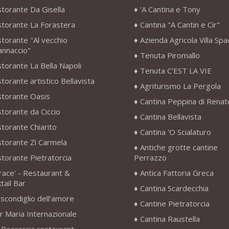
storante Da Gisella
'A Cantina e Tony
storante La Forastera
Cantina "A Cantin e Cir"
storante "Al vecchio
Azienda Agricola Villa Sp
annaccio"
Tenuta Piromallo
storante La Bella Napoli
Tenuta C’EST LA VIE
storante artistico Bellavista
Agriturismo La Pergola
storante Oasis
Cantina Peppina di Renat
storante da Ciccio
Cantina Bellavista
storante Chiarito
Cantina 'O Scialaturo
storante Zì Carmela
Antiche grotte cantine
storante Pietratorcia
Perrazzo
race' - Restaurant &
Antica Fattoria Greca
tail Bar
Cantina Scardecchia
scondiglio dell’amore
Cantine Pietratorcia
r Maria Internazionale
Cantina Raustella