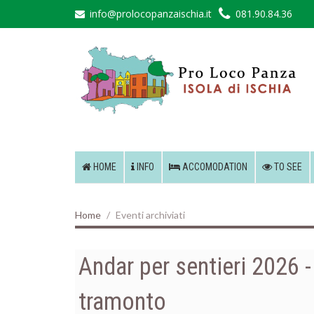
info@prolocopanzaischia.it
081.90.84.36
HOME
INFO
ACCOMODATION
TO SEE
Home
Eventi archiviati
Andar per sentieri 2026 -
tramonto