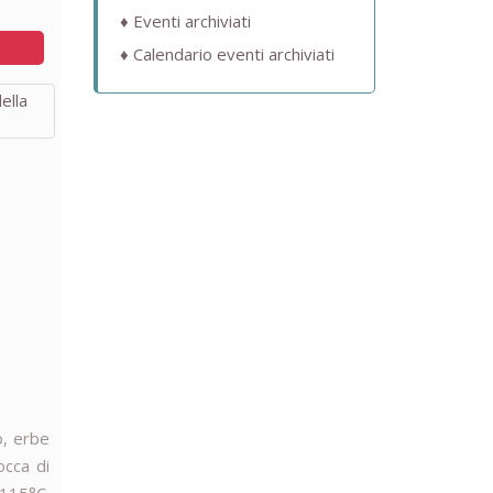
Eventi archiviati
Calendario eventi archiviati
o, erbe
occa di