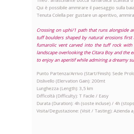
Tifeo': affascinante bocca fumarolica scavata t
Qui è possibile ammirare il paesaggio sulla baia
Tenuta Colella per gustare un aperitivo, ammi
Crossing on uphi/1 path that runs alongside a
tuff boulders shaped by natural erosions first
fumarolic vent carved into the tuff rock wit
landscape overlooking the Citara Boy and the ent
to enjoy an aperitif while admiring a dreamy su
Punto Partenza/Arrivo (Start/Finish): Sede Prol
Dislivello (Elervation Gain): 200mt
Lunghezza (Length): 3,5 km
Difficoltà (Difficulty): T Facile / Easy
Durata (Duration): 4h (soste incluse) / 4h (stop
Visita/Degustazione: (Visit / Tasting): Azienda a