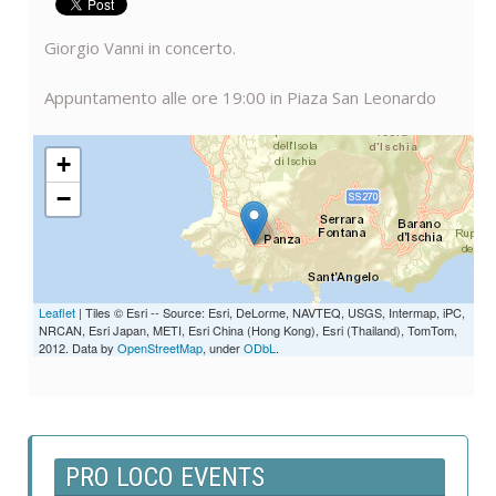
Giorgio Vanni in concerto.
Appuntamento alle ore 19:00 in Piaza San Leonardo
+
−
Leaflet
| Tiles © Esri -- Source: Esri, DeLorme, NAVTEQ, USGS, Intermap, iPC,
NRCAN, Esri Japan, METI, Esri China (Hong Kong), Esri (Thailand), TomTom,
2012. Data by
OpenStreetMap
, under
ODbL
.
PRO LOCO EVENTS