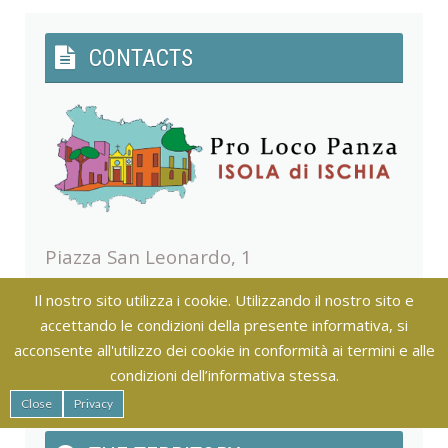
CONTACTS
Piazza San Leonardo, 1
Tel. +39 081 90 84 36
Il nostro sito utilizza i cookie. Utilizzando il nostro sito e
Mob. +39 331 809 55 40
accettando le condizioni della presente informativa, si
email:
info@prolocopanzaischia.it
acconsente all'utilizzo dei cookie in conformità ai termini e alle
condizioni dell’informativa stessa.
Close
Privacy