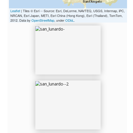
Leaflet
| Tiles © Esri -- Source: Esri, DeLorme, NAVTEQ, USGS, Intermap, iPC,
NRCAN, Esri Japan, METI, Esri China (Hong Kong), Esri (Thailand), TomTom,
2012. Data by
OpenStreetMap
, under
ODbL
.
SAN_LUNARDO--2
SAN_LUNARDO-01