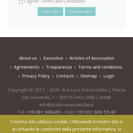
I agree Terms and Conditions
About us
Executive
Articles of Association
Agreements
Trasparenza
Terms and conditions
Privacy Policy
Contacts
Sitemap
Login
Copyright © 2017 - 2026 Pro Loco Panza Ischia | Piazza
San Leonardo, 1 – 80075
Forio
(NA) | email:
info@prolocopanzaischia.it
Tel.
+39 081 908436 -
Mob.
+39 331 809 55 40
Il nostro sito utilizza i cookie. Utilizzando il nostro sito e
accettando le condizioni della presente informativa, si