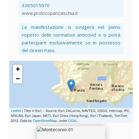
3385015970
www.prolocopanzaischia.it
La manifestazione si svolgerà nel pieno
rispetto delle normative anticovid e si potrà
partecipare esclusivamente se in possesso
del Green Pass.
+
−
MONTECORVO-01
Leaflet
| Tiles © Esri -- Source: Esri, DeLorme, NAVTEQ, USGS, Intermap, iPC,
NRCAN, Esri Japan, METI, Esri China (Hong Kong), Esri (Thailand), TomTom,
2012. Data by
OpenStreetMap
, under
ODbL
.