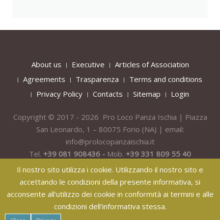
About us
Executive
Articles of Association
Agreements
Trasparenza
Terms and conditions
Privacy Policy
Contacts
Sitemap
Login
Copyright © 2017 - 2026 Pro Loco Panza Ischia | Piazza
San Leonardo, 1 – 80075
Forio
(NA) | email:
info@prolocopanzaischia.it
Tel.
+39 081 908436 -
Mob.
+39 331 809 55 40
Il nostro sito utilizza i cookie. Utilizzando il nostro sito e
accettando le condizioni della presente informativa, si
acconsente all'utilizzo dei cookie in conformità ai termini e alle
condizioni dell’informativa stessa.
纸飞机下载
纸飞机官网
纸飞机官网下载
纸飞机下载
safew官网