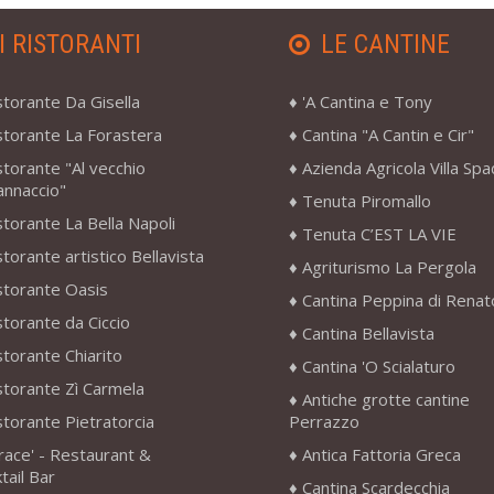
I RISTORANTI
LE CANTINE
storante Da Gisella
'A Cantina e Tony
storante La Forastera
Cantina "A Cantin e Cir"
storante "Al vecchio
Azienda Agricola Villa Sp
annaccio"
Tenuta Piromallo
storante La Bella Napoli
Tenuta C’EST LA VIE
storante artistico Bellavista
Agriturismo La Pergola
storante Oasis
Cantina Peppina di Renat
storante da Ciccio
Cantina Bellavista
storante Chiarito
Cantina 'O Scialaturo
storante Zì Carmela
Antiche grotte cantine
storante Pietratorcia
Perrazzo
race' - Restaurant &
Antica Fattoria Greca
tail Bar
Cantina Scardecchia