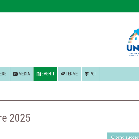
ERE
MEDIA
EVENTI
TERME
PCI
re 2025
Giorno succes