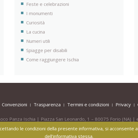
Feste e celebrazioni
I monumenti
Curiosità
La cucina
Numeri utili
Spiagge per disabili
Come raggiungere Ischia
Convenzioni
Trasparenza
Termini e condizioni
Privacy
oco Panza Ischia | Piazza San Leonardo, 1 – 80075
Forio
(NA) | 
Tel.
+39 081 908436 -
Mob.
+39 331 809 55 40
 accettando le condizioni della presente informativa, si acconsente all
dell’informativa stessa.