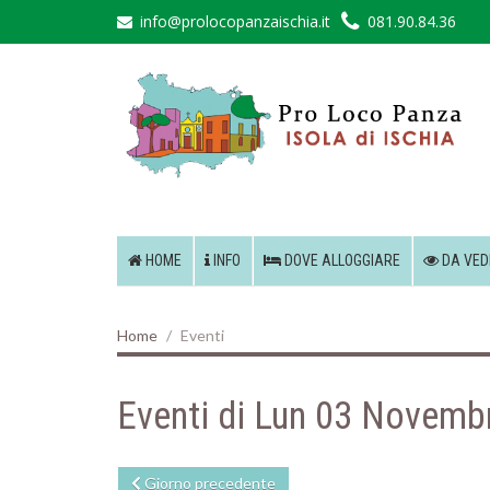
info@prolocopanzaischia.it
081.90.84.36
HOME
INFO
DOVE ALLOGGIARE
DA VED
Home
Eventi
Eventi di Lun 03 Novemb
Giorno precedente