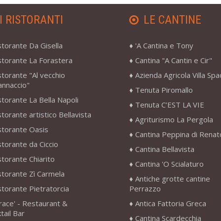
I RISTORANTI
LE CANTINE
storante Da Gisella
'A Cantina e Tony
storante La Forastera
Cantina "A Cantin e Cir"
storante "Al vecchio
Azienda Agricola Villa Sp
annaccio"
Tenuta Piromallo
storante La Bella Napoli
Tenuta C’EST LA VIE
storante artistico Bellavista
Agriturismo La Pergola
storante Oasis
Cantina Peppina di Renat
storante da Ciccio
Cantina Bellavista
storante Chiarito
Cantina 'O Scialaturo
storante Zì Carmela
Antiche grotte cantine
storante Pietratorcia
Perrazzo
race' - Restaurant &
Antica Fattoria Greca
tail Bar
Cantina Scardecchia