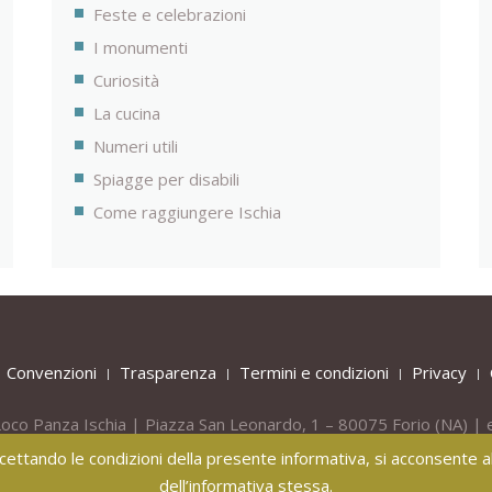
Feste e celebrazioni
I monumenti
Curiosità
La cucina
Numeri utili
Spiagge per disabili
Come raggiungere Ischia
Convenzioni
Trasparenza
Termini e condizioni
Privacy
oco Panza Ischia | Piazza San Leonardo, 1 – 80075
Forio
(NA) | 
Tel.
+39 081 908436 -
Mob.
+39 331 809 55 40
 accettando le condizioni della presente informativa, si acconsente all
dell’informativa stessa.