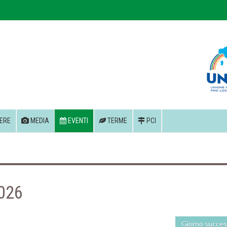
ERE
MEDIA
EVENTI
TERME
PCI
2026
Giorno succes