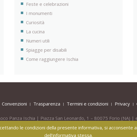
Feste e celebrazioni
I monumenti
Curiosità
La cucina
Numeri utili
Spiagge per disabili
Come raggiungere Ischia
Convenzioni
Trasparenza
Termini e condizioni
Privacy
oco Panza Ischia | Piazza San Leonardo, 1 – 80075
Forio
(NA) | 
Tel.
+39 081 908436 -
Mob.
+39 331 809 55 40
 accettando le condizioni della presente informativa, si acconsente all
dell’informativa stessa.