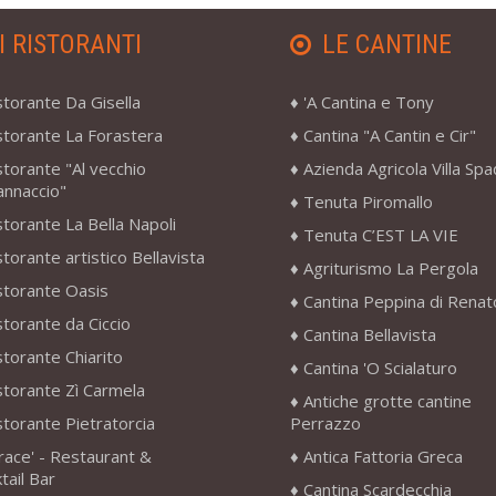
I RISTORANTI
LE CANTINE
storante Da Gisella
'A Cantina e Tony
storante La Forastera
Cantina "A Cantin e Cir"
storante "Al vecchio
Azienda Agricola Villa Sp
annaccio"
Tenuta Piromallo
storante La Bella Napoli
Tenuta C’EST LA VIE
storante artistico Bellavista
Agriturismo La Pergola
storante Oasis
Cantina Peppina di Renat
storante da Ciccio
Cantina Bellavista
storante Chiarito
Cantina 'O Scialaturo
storante Zì Carmela
Antiche grotte cantine
storante Pietratorcia
Perrazzo
race' - Restaurant &
Antica Fattoria Greca
tail Bar
Cantina Scardecchia