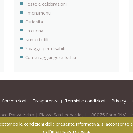
Feste e celebrazioni
I monumenti
Curiosità
La cucina
Numeri utili
Spiagge per disabili
Come raggiungere Ischia
Convenzioni
Trasparenza
Termini e condizioni
Privacy
oco Panza Ischia | Piazza San Leonardo, 1 – 80075
Forio
(NA) | 
Tel.
+39 081 908436 -
Mob.
+39 331 809 55 40
 accettando le condizioni della presente informativa, si acconsente all
dell’informativa stessa.