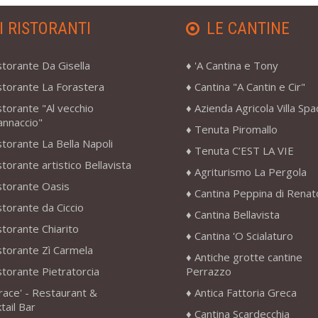
I RISTORANTI
LE CANTINE
storante Da Gisella
'A Cantina e Tony
storante La Forastera
Cantina "A Cantin e Cir"
storante "Al vecchio
Azienda Agricola Villa Sp
annaccio"
Tenuta Piromallo
storante La Bella Napoli
Tenuta C’EST LA VIE
storante artistico Bellavista
Agriturismo La Pergola
storante Oasis
Cantina Peppina di Renat
storante da Ciccio
Cantina Bellavista
storante Chiarito
Cantina 'O Scialaturo
storante Zì Carmela
Antiche grotte cantine
storante Pietratorcia
Perrazzo
race' - Restaurant &
Antica Fattoria Greca
tail Bar
Cantina Scardecchia