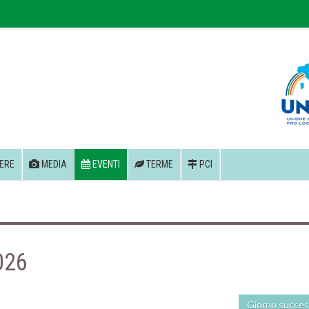
ERE
MEDIA
EVENTI
TERME
PCI
026
Giorno succes