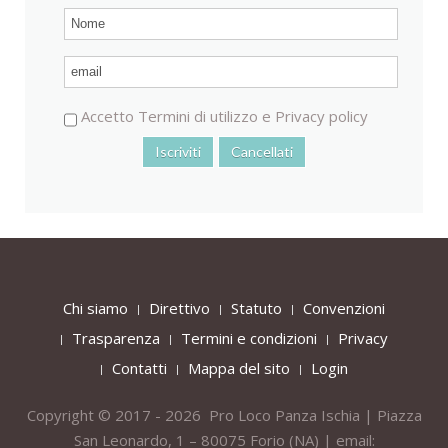
Accetto
Termini di utilizzo
e
Privacy policy
Chi siamo
Direttivo
Statuto
Convenzioni
Trasparenza
Termini e condizioni
Privacy
Contatti
Mappa del sito
Login
Copyright © 2017 - 2026 Pro Loco Panza Ischia | Piazza
San Leonardo, 1 – 80075
Forio
(NA) | email: