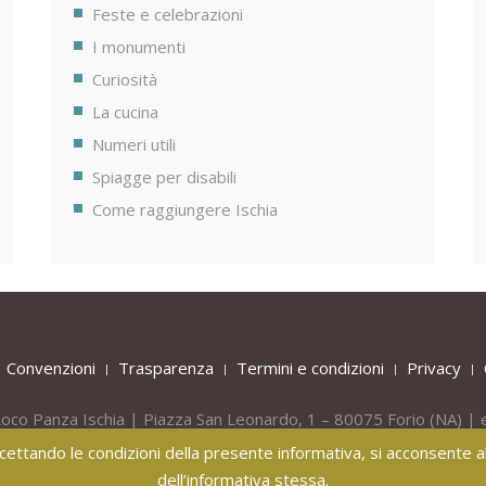
Feste e celebrazioni
I monumenti
Curiosità
La cucina
Numeri utili
Spiagge per disabili
Come raggiungere Ischia
Convenzioni
Trasparenza
Termini e condizioni
Privacy
oco Panza Ischia | Piazza San Leonardo, 1 – 80075
Forio
(NA) | 
Tel.
+39 081 908436 -
Mob.
+39 331 809 55 40
 accettando le condizioni della presente informativa, si acconsente all
dell’informativa stessa.