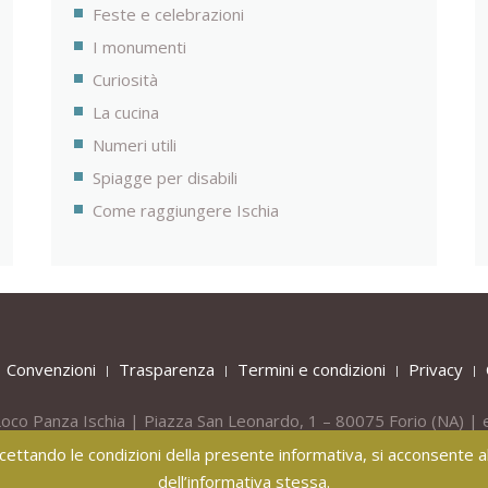
Feste e celebrazioni
I monumenti
Curiosità
La cucina
Numeri utili
Spiagge per disabili
Come raggiungere Ischia
Convenzioni
Trasparenza
Termini e condizioni
Privacy
oco Panza Ischia | Piazza San Leonardo, 1 – 80075
Forio
(NA) | 
Tel.
+39 081 908436 -
Mob.
+39 331 809 55 40
 accettando le condizioni della presente informativa, si acconsente all
dell’informativa stessa.