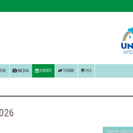
ERE
MEDIA
EVENTI
TERME
PCI
2026
Giorno succes