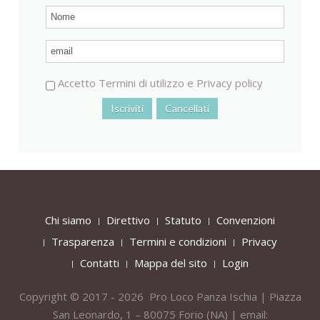
Accetto
Termini di utilizzo
e
Privacy policy
Chi siamo
Direttivo
Statuto
Convenzioni
Trasparenza
Termini e condizioni
Privacy
Contatti
Mappa del sito
Login
Copyright © 2017 - 2026 Pro Loco Panza Ischia | Piazza
San Leonardo, 1 – 80075
Forio
(NA) | email: