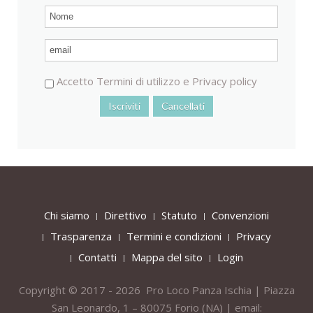
Accetto
Termini di utilizzo
e
Privacy policy
Chi siamo
Direttivo
Statuto
Convenzioni
Trasparenza
Termini e condizioni
Privacy
Contatti
Mappa del sito
Login
Copyright © 2017 - 2026 Pro Loco Panza Ischia | Piazza
San Leonardo, 1 – 80075
Forio
(NA) | email: