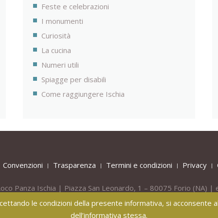
Feste e celebrazioni
I monumenti
Curiosità
La cucina
Numeri utili
Spiagge per disabili
Come raggiungere Ischia
Convenzioni
Trasparenza
Termini e condizioni
Privacy
oco Panza Ischia | Piazza San Leonardo, 1 – 80075
Forio
(NA) | 
Tel.
+39 081 908436 -
Mob.
+39 331 809 55 40
 accettando le condizioni della presente informativa, si acconsente all
dell’informativa stessa.