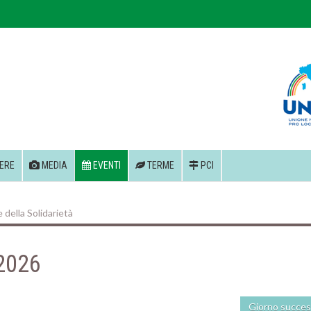
ERE
MEDIA
EVENTI
TERME
PCI
della Solidarietà
 2026
Giorno succes