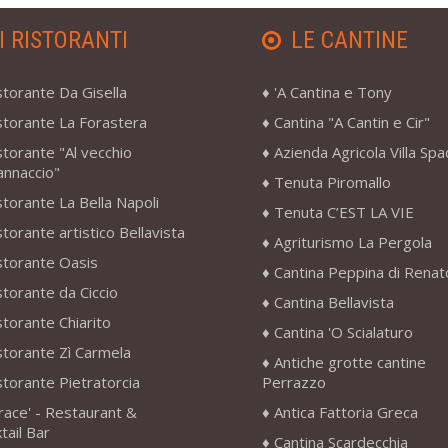
I RISTORANTI
LE CANTINE
storante Da Gisella
'A Cantina e Tony
storante La Forastera
Cantina "A Cantin e Cir"
storante "Al vecchio
Azienda Agricola Villa Sp
annaccio"
Tenuta Piromallo
storante La Bella Napoli
Tenuta C’EST LA VIE
storante artistico Bellavista
Agriturismo La Pergola
storante Oasis
Cantina Peppina di Renat
storante da Ciccio
Cantina Bellavista
storante Chiarito
Cantina 'O Scialaturo
storante Zì Carmela
Antiche grotte cantine
storante Pietratorcia
Perrazzo
race' - Restaurant &
Antica Fattoria Greca
tail Bar
Cantina Scardecchia