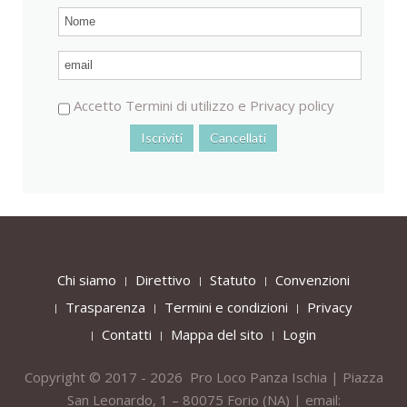
Accetto
Termini di utilizzo
e
Privacy policy
Chi siamo
Direttivo
Statuto
Convenzioni
Trasparenza
Termini e condizioni
Privacy
Contatti
Mappa del sito
Login
Copyright © 2017 - 2026 Pro Loco Panza Ischia | Piazza
San Leonardo, 1 – 80075
Forio
(NA) | email: