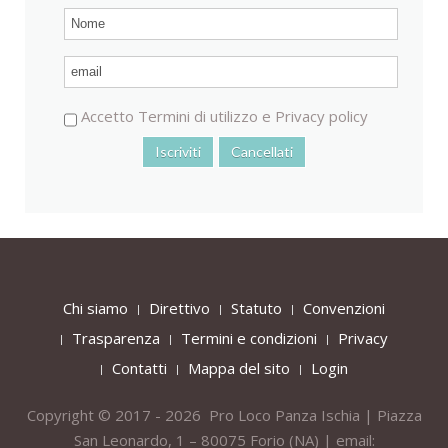
Accetto
Termini di utilizzo
e
Privacy policy
Chi siamo
Direttivo
Statuto
Convenzioni
Trasparenza
Termini e condizioni
Privacy
Contatti
Mappa del sito
Login
Copyright © 2017 - 2026 Pro Loco Panza Ischia | Piazza
San Leonardo, 1 – 80075
Forio
(NA) | email: