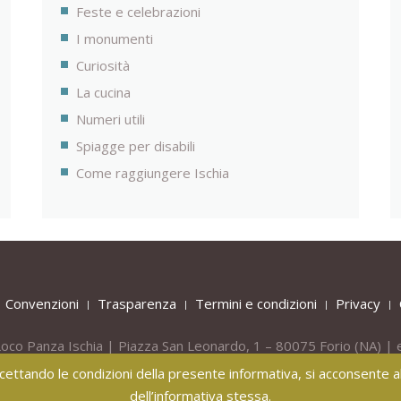
Feste e celebrazioni
I monumenti
Curiosità
La cucina
Numeri utili
Spiagge per disabili
Come raggiungere Ischia
Convenzioni
Trasparenza
Termini e condizioni
Privacy
oco Panza Ischia | Piazza San Leonardo, 1 – 80075
Forio
(NA) | 
Tel.
+39 081 908436 -
Mob.
+39 331 809 55 40
 accettando le condizioni della presente informativa, si acconsente all
dell’informativa stessa.