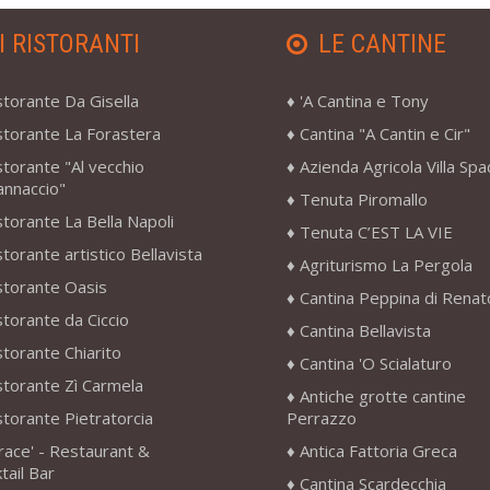
I RISTORANTI
LE CANTINE
storante Da Gisella
'A Cantina e Tony
storante La Forastera
Cantina "A Cantin e Cir"
storante "Al vecchio
Azienda Agricola Villa Sp
annaccio"
Tenuta Piromallo
storante La Bella Napoli
Tenuta C’EST LA VIE
storante artistico Bellavista
Agriturismo La Pergola
storante Oasis
Cantina Peppina di Renat
storante da Ciccio
Cantina Bellavista
storante Chiarito
Cantina 'O Scialaturo
storante Zì Carmela
Antiche grotte cantine
storante Pietratorcia
Perrazzo
race' - Restaurant &
Antica Fattoria Greca
tail Bar
Cantina Scardecchia