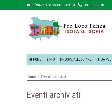
info@prolocopanzaischia.it
081.90.84.36
HOME
INFO
DOVE ALLOGGIARE
DA VED
Home
Eventi archiviati
Eventi archiviati