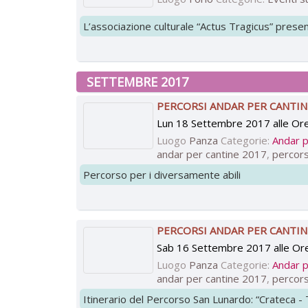
L’associazione culturale “Actus Tragicus” presen
SETTEMBRE 2017
PERCORSI ANDAR PER CANTINE
Lun 18 Settembre 2017 alle Or
Luogo
Panza
Categorie:
Andar p
andar per cantine 2017
,
percors
Percorso per i diversamente abili
PERCORSI ANDAR PER CANTIN
Sab 16 Settembre 2017 alle Or
Luogo
Panza
Categorie:
Andar p
andar per cantine 2017
,
percors
Itinerario del Percorso San Lunardo: “Crateca