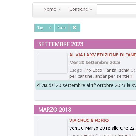
Nome
Contiene
Tag
è
forio
SETTEMBRE 2023
AL VIA LA XV EDIZIONE DI "A
Mer 20 Settembre 2023
Luogo
Pro Loco Panza Ischia
Ca
per cantine
,
andar per sentieri
Al via dal 20 settembre al 1° ottobre 2023 la 
MARZO 2018
VIA CRUCIS FORIO
Ven 30 Marzo 2018 alle Ore 22
Luogo
Forio
Categorie:
Eventi su