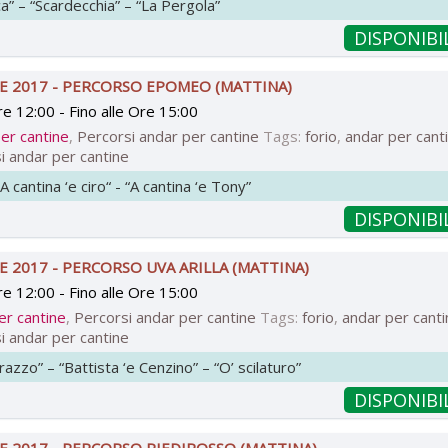
ca” – “Scardecchia” – “La Pergola”
DISPONIBI
E 2017 - PERCORSO EPOMEO (MATTINA)
re 12:00
- Fino
alle Ore 15:00
er cantine
,
Percorsi andar per cantine
Tags:
forio
,
andar per cant
i andar per cantine
 cantina ‘e ciro“ - “A cantina ‘e Tony”
DISPONIBI
 2017 - PERCORSO UVA ARILLA (MATTINA)
re 12:00
- Fino
alle Ore 15:00
er cantine
,
Percorsi andar per cantine
Tags:
forio
,
andar per cant
i andar per cantine
razzo” – “Battista ‘e Cenzino” – “O’ scilaturo”
DISPONIBI