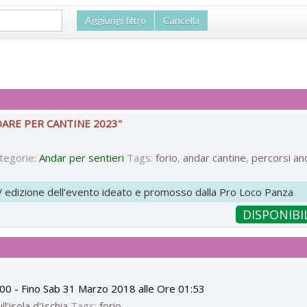
Aggiungi filtro
Cancella
NDARE PER CANTINE 2023"
tegorie:
Andar per sentieri
Tags:
forio
,
andar cantine
,
percorsi an
XV edizione dell’evento ideato e promosso dalla Pro Loco Panza
DISPONIBI
:00
- Fino
Sab 31 Marzo 2018 alle Ore 01:53
ll'isola d'Ischia
Tags:
forio