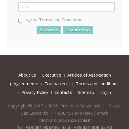
I agree Terms and Conditions
About us
Executive
Articles of Association
Agreements
Trasparenza
Terms and conditions
Privacy Policy
Contacts
Sitemap
Login
Copyright © 2017 - 2026 Pro Loco Panza Ischia | Piazza
San Leonardo, 1 – 80075
Forio
(NA) | email:
info@prolocopanzaischia.it
Tel.
+39 081 908436 -
Mob.
+39 331 809 55 40