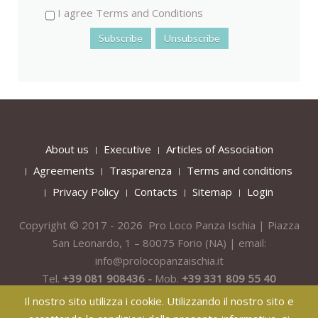
I agree Terms and Conditions
About us
Executive
Articles of Association
Agreements
Trasparenza
Terms and conditions
Privacy Policy
Contacts
Sitemap
Login
Copyright © 2017 - 2026 Pro Loco Panza Ischia | Piazza
San Leonardo, 1 – 80075
Forio
(NA) | email:
info@prolocopanzaischia.it
Tel.
+39 081 908436 -
Mob.
+39 331 809 55 40
Il nostro sito utilizza i cookie. Utilizzando il nostro sito e