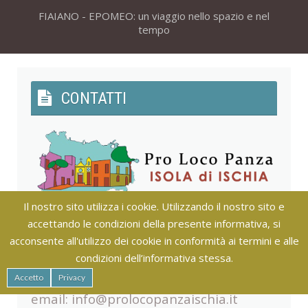
FIAIANO - EPOMEO: un viaggio nello spazio e nel
tempo
CONTATTI
Il nostro sito utilizza i cookie. Utilizzando il nostro sito e
accettando le condizioni della presente informativa, si
Piazza San Leonardo, 1
acconsente all'utilizzo dei cookie in conformità ai termini e alle
Tel. +39 081 90 84 36
condizioni dell’informativa stessa.
Mob. +39 331 809 55 40
Accetto
Privacy
email:
info@prolocopanzaischia.it