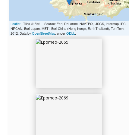
EPOMEO-2065
Leaflet
| Tiles © Esri -- Source: Esri, DeLorme, NAVTEQ, USGS, Intermap, iPC,
NRCAN, Esri Japan, METI, Esri China (Hong Kong), Esri (Thailand), TomTom,
2012. Data by
OpenStreetMap
, under
ODbL
.
EPOMEO-2069
EPOMEO-2084