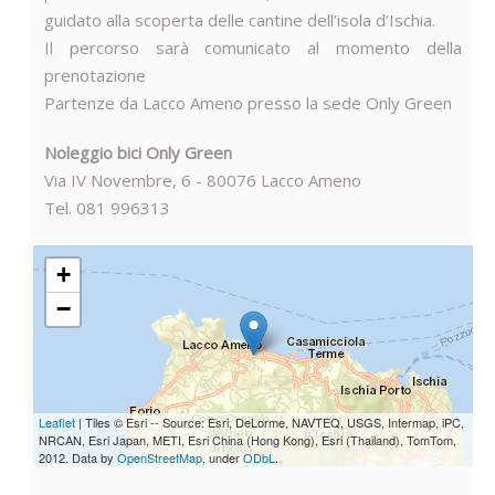
guidato alla scoperta delle cantine dell’isola d’Ischia.
Il percorso sarà comunicato al momento della
prenotazione
Partenze da Lacco Ameno presso la sede Only Green
Noleggio bici Only Green
Via IV Novembre, 6 - 80076 Lacco Ameno
Tel. 081 996313
+
−
Leaflet
| Tiles © Esri -- Source: Esri, DeLorme, NAVTEQ, USGS, Intermap, iPC,
NRCAN, Esri Japan, METI, Esri China (Hong Kong), Esri (Thailand), TomTom,
2012. Data by
OpenStreetMap
, under
ODbL
.