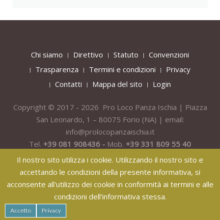
Chi siamo
Direttivo
Statuto
Convenzioni
Trasparenza
Termini e condizioni
Privacy
Contatti
Mappa del sito
Login
Copyright © 2017 - 2026 Pro Loco Panza Ischia | Piazza
San Leonardo, 1 – 80075
Forio
(NA) | email:
info@prolocopanzaischia.it
Tel.
+39 081 908436 -
Mob.
+39 331 809 55 40
Il nostro sito utilizza i cookie. Utilizzando il nostro sito e
accettando le condizioni della presente informativa, si
acconsente all'utilizzo dei cookie in conformità ai termini e alle
condizioni dell’informativa stessa.
纸飞机下载
纸飞机官网
纸飞机官网下载
纸飞机下载
safew官网
Accetto
Privacy
safew下载
safew官网下载
safew官网
safew下载
safew下载
safew下