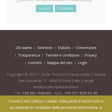
Chi siamo
Direttivo
Statuto
Convenzioni
Trasparenza
Termini e condizioni
Privacy
Contatti
Mappa del sito
Login
Copyright © 2017 - 2026 Pro Loco Panza Ischia | Piazza
San Leonardo, 1 – 80075
Forio
(NA) | email:
info@prolocopanzaischia.it
Tel.
+39 081 908436 -
Mob.
+39 331 809 55 40
Il nostro sito utilizza i cookie. Utilizzando il nostro sito e
accettando le condizioni della presente informativa, si