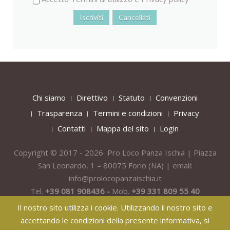
Chi siamo
Direttivo
Statuto
Convenzioni
Trasparenza
Termini e condizioni
Privacy
Contatti
Mappa del sito
Login
Copyright © 2017 - 2026 Pro Loco Panza Ischia | Piazza
San Leonardo, 1 – 80075
Forio
(NA) | email:
info@prolocopanzaischia.it
Tel.
+39 081 908436 -
Mob.
+39 331 809 55 40
Il nostro sito utilizza i cookie. Utilizzando il nostro sito e
accettando le condizioni della presente informativa, si