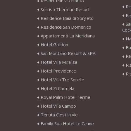
Resort Punta Chiarito
Ri
Sorriso Thermae Resort
Ri
Residence Baia di Sorgeto
Sa
Residence San Domenico
Cock
Appartamenti La Meridiana
Na
Hotel Galidon
Ba
San Montano Resort & SPA
RI
Hotel Villa Miralisa
Ri
Hotel Providence
Ri
Hotel Villa Tre Sorelle
Hotel Zì Carmela
Royal Palm Hotel Terme
Hotel Villa Campo
Tenuta C'est la vie
Family Spa Hotel Le Canne