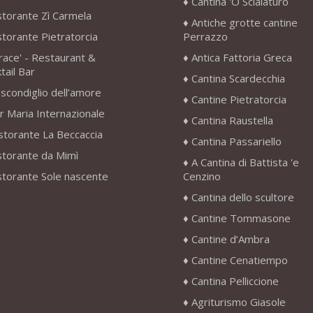
Cantina 'O Scialaturo
storante Zì Carmela
Antiche grotte cantine
storante Pietratorcia
Perrazzo
race' - Restaurant &
Antica Fattoria Greca
tail Bar
Cantina Scardecchia
scondiglio dell’amore
Cantine Pietratorcia
r Maria Internazionale
Cantina Raustella
storante La Beccaccia
Cantina Passariello
storante da Mimì
A Cantina di Battista 'e
storante Sole nascente
Cenzino
Cantina dello scultore
Cantine Tommasone
Cantine d’Ambra
Cantine Cenatiempo
Cantina Pelliccione
Agriturismo Giasole