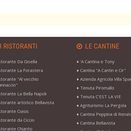
I RISTORANTI
LE CANTINE
storante Da Gisella
'A Cantina e Tony
storante La Forastera
Cantina "A Cantin e Cir"
storante "Al vecchio
Azienda Agricola Villa Sp
annaccio"
Tenuta Piromallo
storante La Bella Napoli
Tenuta C’EST LA VIE
storante artistico Bellavista
Agriturismo La Pergola
storante Oasis
Cantina Peppina di Renat
storante da Ciccio
Cantina Bellavista
storante Chiarito