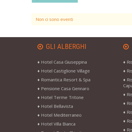
Non ci sono eventi
GLI ALBERGHI
Hotel Casa Giuseppina
Ri
Hotel Castiglione Village
Ri
Romantica Resort & Spa
Ri
Cap
Pensione Casa Gennaro
Ri
Hotel Terme Tritone
Ri
Hotel Bellavista
Ri
Hotel Mediterraneo
Ri
Hotel Villa Bianca
Ri