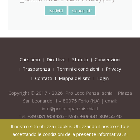
Chi siamo
Direttivo
Statuto
Convenzioni
Trasparenza
Termini e condizioni
Privacy
Contatti
Mappa del sito
Login
Copyright © 2017 - 2026 Pro Loco Panza Ischia | Piazza
San Leonardo, 1 – 80075
Forio
(NA) | email:
info@prolocopanzaischia.it
Tel.
+39 081 908436 -
Mob.
+39 331 809 55 40
Il nostro sito utilizza i cookie. Utilizzando il nostro sito e
accettando le condizioni della presente informativa, si