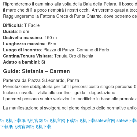
Riprenderemo il cammino alla volta della Baia della Pelara. Il bosco di 
il mare che di lì a poco riempirà i nostri occhi. Arriveremo quasi a t
Raggiungeremo la Fattoria Greca di Punta Chiarito, dove potremo degu
Difficoltà
: T Facile
Durata
: 5 ore
Dislivello massimo
: 150 m
Lunghezza massima
: 5km
Luogo di Incontro
: Piazza di Panza, Comune di Forio
Cantina/Tenuta Visitata
: Tenuta Oro di Ischia
Adatto a bambini
: Si
Guide: Stefania – Carmen
Partenza da Piazza S.Leonardo, Panza
Prenotazione obbligatoria per tutti i percorsi costo singolo percorso €
Incluso: navetta - visita alle cantine - guida - degustazione
I percorsi possono subire variazioni e modifiche in base alle prenotazio
La manifestazione si svolgerà nel pieno rispetto delle normative anti
纸飞机下载
纸飞机官网
纸飞机官网下载
纸飞机下载
safew官网
safew下载
下载
纸飞机官网
纸飞机下载